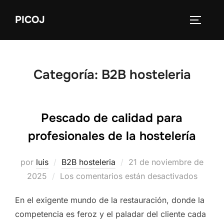
Saltar
PICOJ
al
ALTERN
contenido
Categoría:
B2B hosteleria
Pescado de calidad para
profesionales de la hostelería
Publicado
por
luis
B2B hosteleria
21 de noviembre de
el
2025
Los comentarios están desactivados
En el exigente mundo de la restauración, donde la
competencia es feroz y el paladar del cliente cada