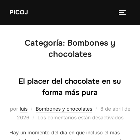
Saltar
PICOJ
al
ALTERN
contenido
Categoría:
Bombones y
chocolates
El placer del chocolate en su
forma más pura
Publicado
por
luis
Bombones y chocolates
8 de abril de
el
2026
Los comentarios están desactivados
Hay un momento del día en que incluso el más