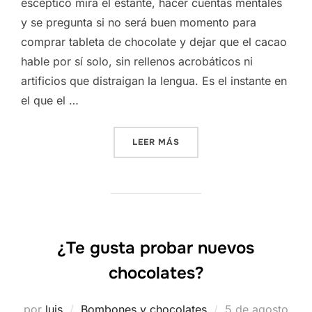
escéptico mira el estante, hacer cuentas mentales
y se pregunta si no será buen momento para
comprar tableta de chocolate y dejar que el cacao
hable por sí solo, sin rellenos acrobáticos ni
artificios que distraigan la lengua. Es el instante en
el que el …
«EL PLACER DEL CHOCOLAT
LEER MÁS
¿Te gusta probar nuevos
chocolates?
Publicado
por
luis
Bombones y chocolates
5 de agosto