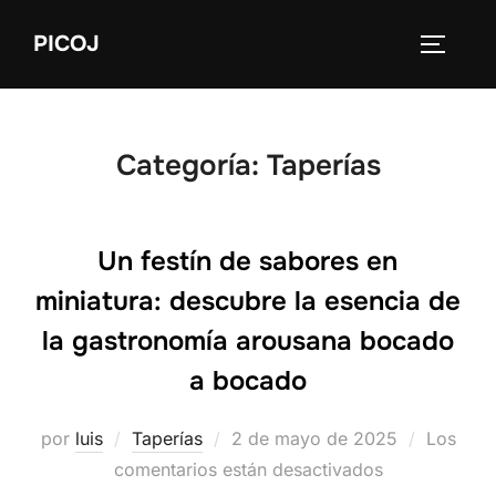
Saltar
PICOJ
al
ALTERN
contenido
Categoría:
Taperías
Un festín de sabores en
miniatura: descubre la esencia de
la gastronomía arousana bocado
a bocado
Publicado
por
luis
Taperías
2 de mayo de 2025
Los
el
comentarios están desactivados