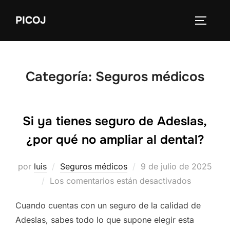
Saltar
PICOJ
al
ALTERN
contenido
Categoría:
Seguros médicos
Si ya tienes seguro de Adeslas,
¿por qué no ampliar al dental?
Publicado
por
luis
Seguros médicos
9 de julio de 2025
el
Los comentarios están desactivados
Cuando cuentas con un seguro de la calidad de
Adeslas, sabes todo lo que supone elegir esta