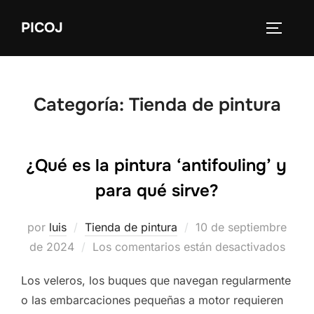
Saltar
PICOJ
al
ALTERN
contenido
Categoría:
Tienda de pintura
¿Qué es la pintura ‘antifouling’ y
para qué sirve?
Publicado
por
luis
Tienda de pintura
10 de septiembre
el
de 2024
Los comentarios están desactivados
Los veleros, los buques que navegan regularmente
o las embarcaciones pequeñas a motor requieren