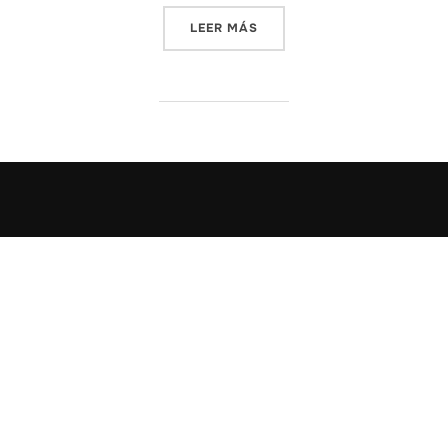
«4 FORMAS DE DARLE UN A
LEER MÁS