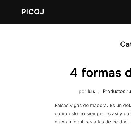
Saltar
PICOJ
al
contenido
Ca
4 formas d
por
luis
Productos rú
Falsas vigas de madera. Es un deta
como esto no siempre es así y col
quedan idénticas a las de verdad