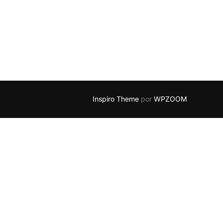
IRE RÚSTICO A TU CHALET»
Inspiro Theme
por
WPZOOM