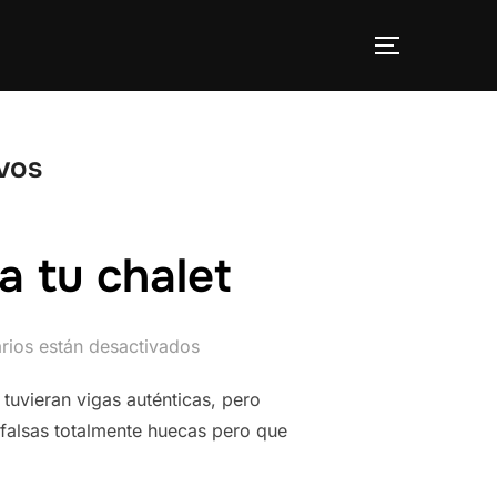
ALTERNAR
vos
a tu chalet
rios están desactivados
 tuvieran vigas auténticas, pero
 falsas totalmente huecas pero que