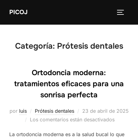
Saltar
PICOJ
al
ALTERN
contenido
Categoría:
Prótesis dentales
Ortodoncia moderna:
tratamientos eficaces para una
sonrisa perfecta
Publicado
por
luis
Prótesis dentales
23 de abril de 2025
el
Los comentarios están desactivados
La ortodoncia moderna es a la salud bucal lo que