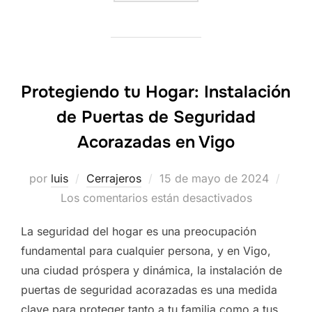
Protegiendo tu Hogar: Instalación
de Puertas de Seguridad
Acorazadas en Vigo
Publicado
por
luis
Cerrajeros
15 de mayo de 2024
el
Los comentarios están desactivados
La seguridad del hogar es una preocupación
fundamental para cualquier persona, y en Vigo,
una ciudad próspera y dinámica, la instalación de
puertas de seguridad acorazadas es una medida
clave para proteger tanto a tu familia como a tus