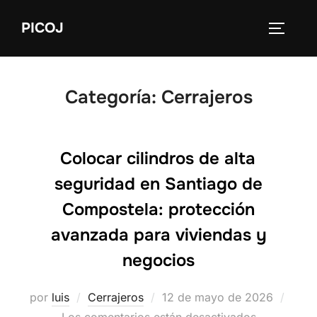
Saltar
PICOJ
al
ALTERN
contenido
Categoría:
Cerrajeros
Colocar cilindros de alta
seguridad en Santiago de
Compostela: protección
avanzada para viviendas y
negocios
Publicado
por
luis
Cerrajeros
12 de mayo de 2026
el