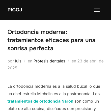
Saltar
PICOJ
al
ALTERN
contenido
Ortodoncia moderna:
tratamientos eficaces para una
sonrisa perfecta
Publicado
por
luis
en
Prótesis dentales
en
23 de abril de
el
2025
La ortodoncia moderna es a la salud bucal lo que
un chef estrella Michelin es a la gastronomía. Los
tratamientos de ortodoncia Narón
son como un
plato de alta cocina, diseñados con precisión y