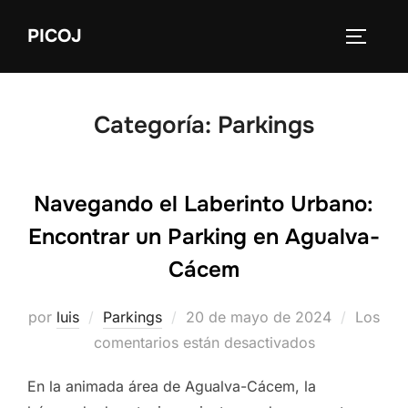
Saltar
PICOJ
al
ALTERN
contenido
Categoría:
Parkings
Navegando el Laberinto Urbano:
Encontrar un Parking en Agualva-
Cácem
Publicado
por
luis
Parkings
20 de mayo de 2024
Los
el
comentarios están desactivados
En la animada área de Agualva-Cácem, la