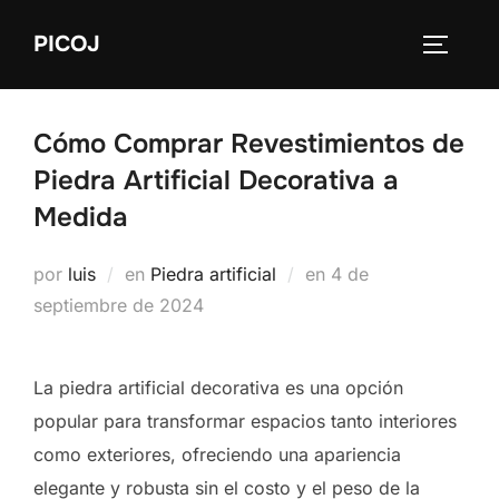
Saltar
PICOJ
al
ALTERN
contenido
Cómo Comprar Revestimientos de
Piedra Artificial Decorativa a
Medida
Publicado
por
luis
en
Piedra artificial
en
4 de
el
septiembre de 2024
La piedra artificial decorativa es una opción
popular para transformar espacios tanto interiores
como exteriores, ofreciendo una apariencia
elegante y robusta sin el costo y el peso de la