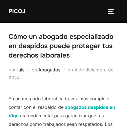
Saltar
PICOJ
al
ALTERN
contenido
Cómo un abogado especializado
en despidos puede proteger tus
derechos laborales
Publicado
por
luis
en
Abogados
en
4 de diciembre de
el
2024
En un mercado laboral cada vez más complejo,
contar con el respaldo de
abogados despidos en
Vigo
es fundamental para garantizar que tus
derechos como trabajador sean respetados. Los