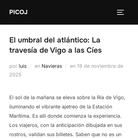
Saltar
PICOJ
al
ALTERN
contenido
El umbral del atlántico: La
travesía de Vigo a las Cíes
Publicado
por
luis
en
Navieras
en
19 de noviembre de
el
2025
El sol de la mañana se eleva sobre la Ría de Vigo,
iluminando el vibrante ajetreo de la Estación
Marítima. Es allí donde comienza la experiencia.
Los viajeros, con la anticipación dibujada en sus
rostros, validan sus billetes. Saben que no es un